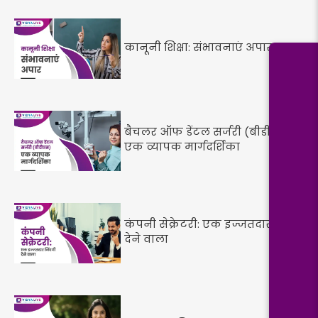
कानूनी शिक्षा: संभावनाएं अपार
बैचलर ऑफ डेंटल सर्जरी (बीडीएस):
एक व्यापक मार्गदर्शिका
कंपनी सेक्रेटरी: एक इज्जतदार जिंदगी
देने वाला