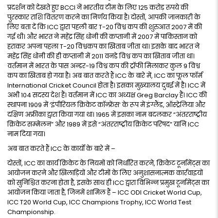
प्रदर्शन को देखते हुए BCCI नें भारतीय टीम के लिए 125 करोड़ रुपये की
पुरस्कार राशि वितरण करने का निर्णय किया है। दोस्तों, आपकी जानकारी के
लिए बता दें कि ICC द्वारा पहली बार T-20 विश्व कप की शुरुआत 2007 में की
गई थी। और भारत ने महेंद्र सिंह धोनी की कप्तानी में 2007 में पाकिस्तान को
हराकर अपना पहला T-20 विश्वकप का खिताब जीता था। इसके बाद भारत ने
महेंद्र सिंह धोनी की ही कप्तानी में 2011 वनडे विश्व कप का खिताब जीता था।
वर्तमान में भारत के पास अन्डर-19 विश्व कप की ट्रॉफी मिलाकर कुल 9 विश्व
कप का खिताब हो गया है। अब बात करते हैं ICC के बारे में, ICC का फूल फॉर्म
International Cricket Council होता है। इसका मुख्यालय दुबई में है। ICC में
अभी 104 सदस्य देश हैं। वर्तमान में ICC का अध्यक्ष Greg Barclay हैं। ICC की
स्थापना 1909 में ‘इंपीरियल क्रिकेट कॉन्फ्रेंस’ के रूप में इंग्लैंड, ऑस्ट्रेलिया और
दक्षिण अफ्रीका द्वारा किया गया था। 1965 में इसका नाम बदलकर “अंतरराष्ट्रीय
क्रिकेट सम्मेलन” और 1989 में इसे “अंतरराष्ट्रीय क्रिकेट परिषद” यानि ICC
नाम दिया गया।
अब बात करते हैं ICC के कार्यों के बारे में –
दोस्तों, ICC का कार्य क्रिकेट के नियमों को निर्धारित करने, क्रिकेट टूर्नामेंट्स का
आयोजन करने और खिलाड़ियों और टीमों के लिए अनुशासनात्मक कार्रवाइयों
को सुनिश्चित करना होता है, इसके साथ ही ICC द्वारा विभिन्न प्रमुख टूर्नामेंट्स का
आयोजन किया जाता है, जिनमें शामिल हैं – ICC ODI Cricket World Cup,
ICC T20 World Cup, ICC Champions Trophy, ICC World Test
Championship.