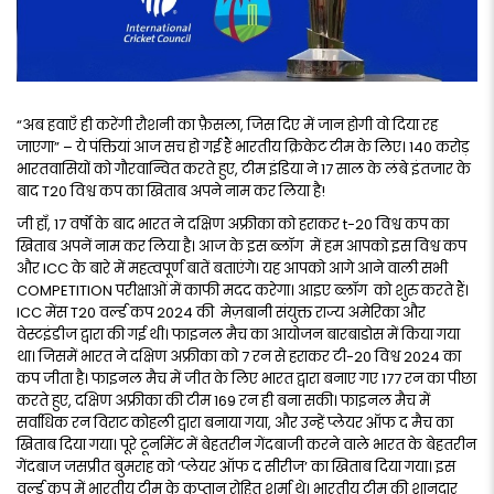
“अब हवाएँ ही करेंगी रौशनी का फ़ैसला, जिस दिए में जान होगी वो दिया रह
जाएगा” – ये पंक्तियां आज सच हो गई हैं भारतीय क्रिकेट टीम के लिए। 140 करोड़
भारतवासियों को गौरवान्वित करते हुए, टीम इंडिया ने 17 साल के लंबे इंतजार के
बाद T20 विश्व कप का खिताब अपने नाम कर लिया है!
जी हाँ, 17 वर्षों के बाद भारत ने दक्षिण अफ्रीका को हराकर t-20 विश्व कप का
खिताब अपनें नाम कर लिया है। आज के इस ब्लॉग में हम आपको इस विश्व कप
और ICC के बारे में महत्वपूर्ण बातें बताएंगे। यह आपको आगे आने वाली सभी
COMPETITION परीक्षाओं में काफी मदद करेगा। आइए ब्लॉग को शुरु करते हैं।
ICC मेंस T20 वर्ल्ड कप 2024 की मेज़बानी संयुक्त राज्य अमेरिका और
वेस्टइंडीज द्वारा की गई थी। फाइनल मैच का आयोजन बारबाडोस में किया गया
था। जिसमें भारत ने दक्षिण अफ्रीका को 7 रन से हराकर टी-20 विश्व 2024 का
कप जीता है। फाइनल मैच में जीत के लिए भारत द्वारा बनाए गए 177 रन का पीछा
करते हुए, दक्षिण अफ्रीका की टीम 169 रन ही बना सकी। फाइनल मैच में
सर्वाधिक रन विराट कोहली द्वारा बनाया गया, और उन्हें प्लेयर ऑफ द मैच का
खिताब दिया गया। पूरे टूर्नामेंट में बेहतरीन गेंदबाजी करने वाले भारत के बेहतरीन
गेंदबाज जसप्रीत बुमराह को ‘प्लेयर ऑफ द सीरीज’ का खिताब दिया गया। इस
वर्ल्ड कप में भारतीय टीम के कप्तान रोहित शर्मा थे। भारतीय टीम की शानदार