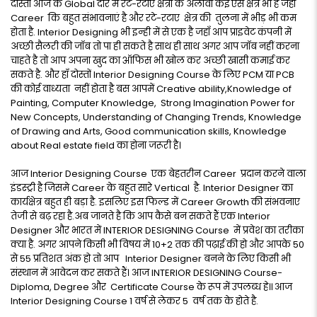
दोस्तों आज के Global दौर में रटे-रटाए क्षेत्रो के अलावा कई ऐसे क्षेत्र भी है जहाँ
Career कि बहुत संभावनाएं है और रटे-रटाए क्षेत्र की तुलना में भीड़ भी कम
होता है. Interior Designing भी इन्ही में से एक है जहाँ आप प्राइवेट कंपनी में
अच्छी सैलरी की जॉब तो पा ही सकते है साथ ही साथ अगर आप जॉब नहीं करना
चाहते है तो आप अपना खुद का ऑफिस भी खोल कर अच्छी खासी कमाई कर
सकते है. और हाँ दोस्तों Interior Designing Course के लिए PCM या PCB
की कोई वाध्यता नहीं होता है बस आपमें Creative ability,Knowledge of
Painting, Computer Knowledge, Strong Imagination Power for
New Concepts, Understanding of Changing Trends, Knowledge
of Drawing and Arts, Good communication skills, Knowledge
about Real estate field का होना जरूरी है।
आज Interior Designing Course एक बेहतरीन Career प्रदान करने वाला
इंडस्ट्री है जिसमे Career के बहुत सारे Vertical है. Interior Designer का
कार्यक्षेत्र बहुत ही बड़ा है. इसलिए इस फिल्ड में Career Growth की संभवनाए
तेजी से बढ़ रहा है.अब जानते है कि आप कैसे बन सकते हैं एक Interior
Designer और भारत में INTERIOR DESIGNING Course में प्रवेश का तरीका
क्या है. अगर आपने किसी भी विषय में 10+2 तक की पढ़ाई की हो और आपके 50
से 55 प्रतिशत अंक हो तो आप Interior Designer बनने के लिए किसी भी
संस्थान में आवेदन कर सकते हैं। आज INTERIOR DESIGNING Course-
Diploma, Degree और Certificate Course के रूप में उपलब्ध हे॥ आज
Interior Designing Course 1 वर्ष से लेकर 5 वर्ष तक के होते है.