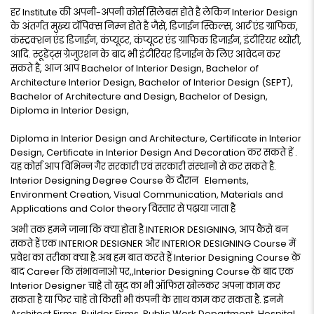
हर Institute की अपनी-अपनी कोर्स सिलेबस होते है लेकिन Interior Design
के अंतर्गत मुख्य टॉपिक्स निम्न होते है जैसे, डिजाईन स्किल्स, आर्ट एंड ग्राफिक,
कंस्ट्रक्शन एंड डिजाईन, कंप्यूटर, कंप्यूटर एंड ग्राफिक डिजाईन, इंटीरियर थ्योरी,
आदि. स्टूडेंट्स ग्रेजुएशन के बाद भी इंटीरियर डिजाईन के लिए आवेदन कर
सकते है, आज आप Bachelor of Interior Design, Bachelor of
Architecture Interior Design, Bachelor of Interior Design (SEPT),
Bachelor of Architecture and Design, Bachelor of Design,
Diploma in Interior Design,
Diploma in Interior Design and Architecture, Certificate in Interior
Design, Certificate in Interior Design And Decoration कर सकते हें .
यह कोर्स आप विभिन्न गैर सरकारी एवं सरकारी संस्थानों से कर सकते है.
Interior Designing Degree Course के दौरान Elements,
Environment Creation, Visual Communication, Materials and
Applications and Color theory विस्तार से पढ़ाया जाता है
अभी तक हमने जाना कि क्या होता है INTERIOR DESIGNING, आप कैसे बन
सकते हैं एक INTERIOR DESIGNER और INTERIOR DESIGNING Course में
प्रवेश का तरीका क्या है.अब हम बात करते हैं Interior Designing Course क़े
बाद Career कि संभावनाओ पर,,Interior Designing Course क़े बाद एक
Interior Designer चाहे तो खुद का भी ऑफिस खोलकर अपना काम कर
सकता है या फिर चाहे तो किसी भी कंपनी के साथ काम कर सकता है. इनमे
Architect Firms, Builder Firms, Public Work Department, Hospital,