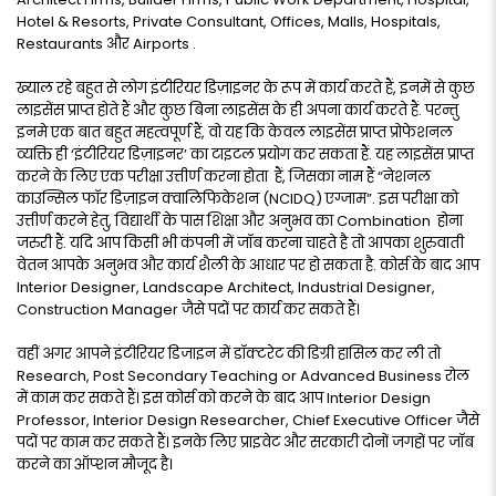
Hotel & Resorts, Private Consultant, Offices, Malls, Hospitals,
Restaurants और Airports .
ख्याल रहे बहुत से लोग इंटीरियर डिज़ाइनर के रूप में कार्य करते हैं, इनमें से कुछ
लाइसेंस प्राप्त होते हैं और कुछ बिना लाइसेंस के ही अपना कार्य करते हैं. परन्तु
इनमे एक बात बहुत महत्वपूर्ण हैं, वो यह कि केवल लाइसेंस प्राप्त प्रोफेशनल
व्यक्ति ही ‘इंटीरियर डिज़ाइनर’ का टाइटल प्रयोग कर सकता हैं. यह लाइसेंस प्राप्त
करने के लिए एक परीक्षा उत्तीर्ण करना होता हैं, जिसका नाम हैं “नेशनल
काउन्सिल फॉर डिज़ाइन क्वालिफिकेशन (NCIDQ) एग्जाम”. इस परीक्षा को
उत्तीर्ण करने हेतु, विद्यार्थी के पास शिक्षा और अनुभव का Combination होना
जरुरी हैं. यदि आप किसी भी कंपनी में जॉब करना चाहते है तो आपका शुरुवाती
वेतन आपके अनुभव और कार्य शैली के आधार पर हो सकता है. कोर्स के बाद आप
Interior Designer, Landscape Architect, Industrial Designer,
Construction Manager जैसे पदों पर कार्य कर सकते हैं।
वहीं अगर आपने इंटीरियर डिजाइन में डॉक्टरेट की डिग्री हासिल कर ली तो
Research, Post Secondary Teaching or Advanced Business रोल
में काम कर सकते हैं। इस कोर्स को करने के बाद आप Interior Design
Professor, Interior Design Researcher, Chief Executive Officer जैसे
पदों पर काम कर सकते हैं। इनके लिए प्राइवेट और सरकारी दोनों जगहों पर जॉब
करने का ऑप्शन मौजूद है।