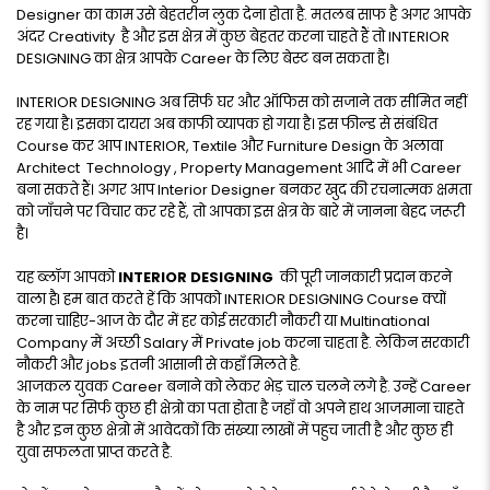
Designer का काम उसे बेहतरीन लुक देना होता है. मतलब साफ है अगर आपके
अंदर Creativity है और इस क्षेत्र में कुछ बेहतर करना चाहते हैं तो INTERIOR
DESIGNING का क्षेत्र आपके Career के लिए बेस्ट बन सकता है।
INTERIOR DESIGNING अब सिर्फ घर और ऑफिस को सजाने तक सीमित नहीं
रह गया है। इसका दायरा अब काफी व्यापक हो गया है। इस फील्ड से संबंधित
Course कर आप INTERIOR, Textile और Furniture Design के अलावा
Architect Technology , Property Management आदि में भी Career
बना सकते हैं। अगर आप Interior Designer बनकर खुद की रचनात्मक क्षमता
को जाँचने पर विचार कर रहे हैं, तो आपका इस क्षेत्र के बारे में जानना बेहद जरूरी
है।
यह ब्लॉग आपको
INTERIOR DESIGNING
की पूरी जानकारी प्रदान करने
वाला हैI हम बात करते हें कि आपको INTERIOR DESIGNING Course क्यों
करना चाहिए-आज के दौर में हर कोई सरकारी नौकरी या Multinational
Company में अच्छी Salary में Private job करना चाहता है. लेकिन सरकारी
नौकरी और jobs इतनी आसानी से कहाँ मिलते है.
आजकल युवक Career बनाने को लेकर भेड़ चाल चलने लगे है. उन्हें Career
के नाम पर सिर्फ कुछ ही क्षेत्रो का पता होता है जहाँ वो अपने हाथ आजमाना चाहते
है और इन कुछ क्षेत्रो में आवेदकों कि संख्या लाखों में पहुच जाती है और कुछ ही
युवा सफलता प्राप्त करते है.