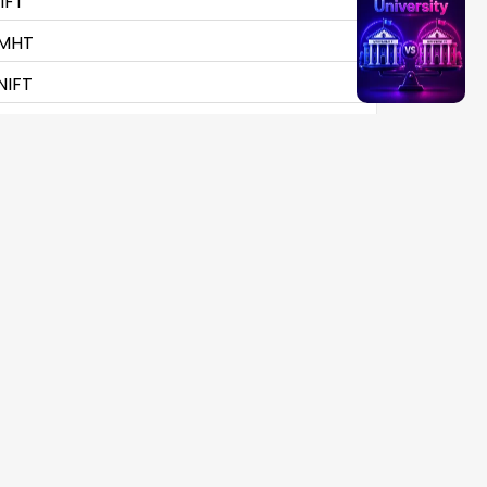
IIFT
MHT
NIFT
SNAP
UPTET
NEET PG
SRMJEEE
DSAT
VITEEE
AIIMS BSC
TS EAMCET
बैचलर ऑफ डेंटल सर्जरी
(बीडीएस): एक व्यापक
GATE
मार्गदर्शिका