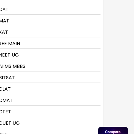
CAT
MAT
XAT
JEE MAIN
NEET UG
AIIMS MBBS
BITSAT
CLAT
CMAT
CTET
CUET UG