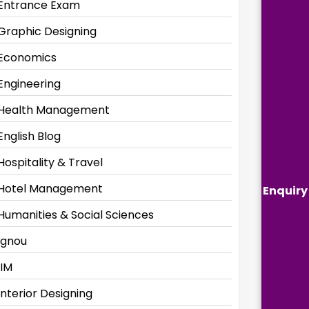
Entrance Exam
Graphic Designing
Economics
Engineering
Health Management
English Blog
Hospitality & Travel
Hotel Management
Enquiry
Humanities & Social Sciences
Ignou
IIM
Interior Designing