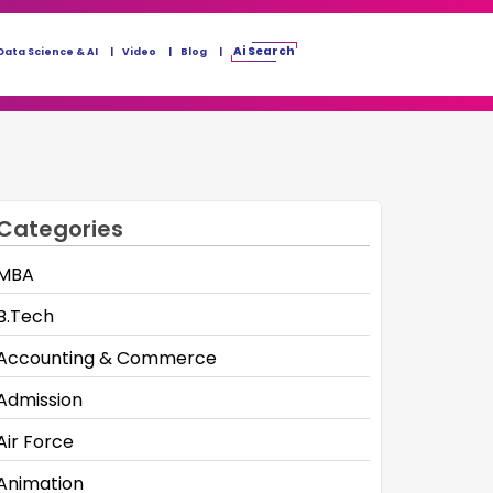
Ai Search
Data Science & AI
Video
Blog
Categories
MBA
B.Tech
Accounting & Commerce
Admission
Air Force
Animation