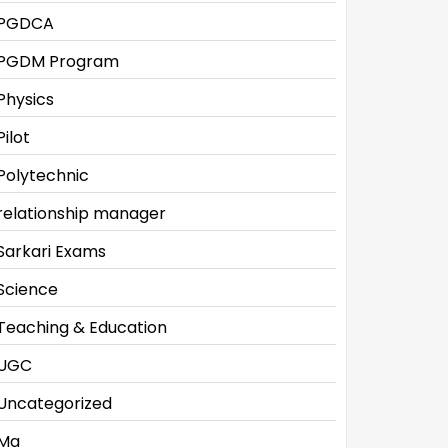
PGDCA
PGDM Program
Physics
Pilot
Polytechnic
relationship manager
Sarkari Exams
Science
Teaching & Education
UGC
Uncategorized
Ma