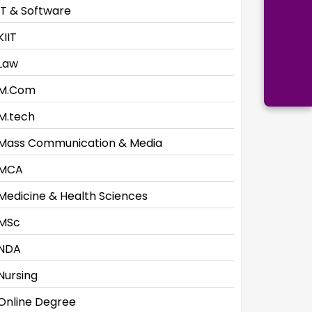
IT & Software
KIIT
Law
M.Com
M.tech
Mass Communication & Media
MCA
Medicine & Health Sciences
MSc
NDA
Nursing
Online Degree