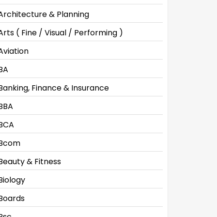
Architecture & Planning
Arts ( Fine / Visual / Performing )
Aviation
BA
Banking, Finance & Insurance
BBA
BCA
Bcom
Beauty & Fitness
Biology
Boards
Bsc