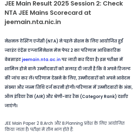
JEE Main Result 2025 Session 2: Check
NTA JEE Mains Scorecard at
jeemain.nta.nic.in
नेशनल
टेस्टिंग
एजेंसी
(NTA)
ने
पहले
सेशन
के
लिए
आयोजित
हुई
ज्वाइंट
एंट्रेंस
एग्जामिनेशन
मेन
पेपर
2
का
परिणाम
आधिकारिक
वेबसाइट
jeemain.nta.ac.in
पर
जारी
कर
दिया
है।
इस
परीक्षा
में
शामिल
होने
वाले
उम्मीदवारों
को
सलाह
दी
जाती
है
कि
वे
अपने
रिजल्ट
की
जांच
कर
लें।
परिणाम
देखने
के
लिए
,
उम्मीदवारों
को
अपने
आवेदन
संख्या
और
जन्म
तिथि
दर्ज
करनी
होगी।
परिणाम
में
उम्मीदवारों
के
अंक
,
ऑल
इंडिया
रैंक
(AIR)
और
श्रेणी
-
वार
रैंक
(Category Rank)
दर्शाए
जाएंगे।
JEE Main Paper 2 B.Arch
और
B.Planning
प्रवेश
के
लिए
आयोजित
किया
जाता
है।
परीक्षा
में
तीन
भाग
होते
हैं
: