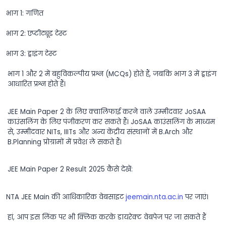
भाग
1:
गणित
भाग
2:
एप्टीट्यूड
टेस्ट
भाग
3:
ड्राइंग
टेस्ट
भाग
1
और
2
में
बहुविकल्पीय
प्रश्न
(MCQs)
होते
हैं
,
जबकि
भाग
3
में
ड्राइंग
आधारित
प्रश्न
होते
हैं।
JEE Main Paper 2
के
लिए
क्वालिफाई
करने
वाले
उम्मीदवार
JoSAA
काउंसलिंग
के
लिए
पंजीकरण
कर
सकते
हैं।
JoSAA
काउंसलिंग
के
माध्यम
से
,
उम्मीदवार
NITs, IIITs
और
अन्य
केंद्रीय
संस्थानों
में
B.Arch
और
B.Planning
प्रोग्रामों
में
प्रवेश
ले
सकते
हैं।
JEE Main Paper 2 Result 2025
कैसे
देखें
:
NTA JEE Main
की
आधिकारिक
वेबसाइट
jeemain.nta.ac.in
पर
जाएं।
हां, आप इस लिंक पर भी क्लिक करके डायरेक्ट वेबपेज पर जा सकते हैं