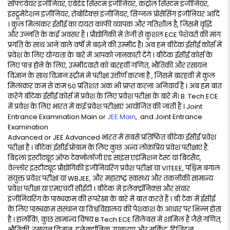
सॉफ्टवेयर इंजीनियर, एंबेडेड सिस्टम इंजीनियर, कंट्रोल सिस्टम इंजीनियर,
इंस्ट्रूमेंटेशन इंजीनियर, रोबोटिक्स इंजीनियर, सिग्नल प्रोसेसिंग इंजीनियर आदि
। कुल मिलाकर ईसीई का दायरा काफी व्यापक और गतिशील है, जिसमें वृद्धि
और उन्नति के कई अवसर हैं । प्रौद्योगिकी में तेजी से कुशल ECE पेशेवरों की मांग
प्रगति के साथ आने वाले वर्षों में बढ़ने की उम्मीद है। अब हम बीटेक ईसीई कोर्स में
प्रवेश के लिए योग्यता के बारे में आपको जानकारी देंगे । बीटेक ईसीई कोर्स के
लिए पात्र होने के लिए, उम्मीदवारों को बारहवीं गणित, भौतिकी और रसायन
विज्ञान के साथ विज्ञान स्ट्रीम में परीक्षा उत्तीर्ण करना है , जिसमें बारहवीं में कुल
मिलाकर कम से कम 50 प्रतिशत अंक भी प्राप्त करना अनिवार्य है । अब हम बात
करेंगे बीटेक ईसीई कोर्स में प्रवेश के लिए प्रवेश परीक्षा के बारे में। B. Tech ECE
में प्रवेश के लिए भारत में कई प्रवेश परीक्षाएं आयोजित की जाती हैं । Joint
Entrance Examination Main or
JEE Main
, and Joint Entrance
Examination
Advanced or JEE Advanced भारत में सबसे प्रतिष्ठित बीटेक ईसीई प्रवेश
परीक्षा है । बीटेक ईसीई प्रोग्राम के लिए कुछ अन्य लोकप्रिय प्रवेश परीक्षाएं हैं:
बिड़ला इंस्टीट्यूट ऑफ टेक्नोलॉजी एंड साइंस एडमिशन टेस्ट या बिटसैट,
वेल्लोर इंस्टीट्यूट प्रौद्योगिकी इंजीनियरिंग प्रवेश परीक्षा या VITEEE, पश्चिम बंगाल
संयुक्त प्रवेश परीक्षा या WBJEE, और महाराष्ट्र स्वास्थ्य और तकनीकी सामान्य
प्रवेश परीक्षा या एमएचटी सीईटी । बीटेक में इलेक्ट्रॉनिक्स और संचार
इंजीनियरिंग के पाठ्यक्रम की रूपरेखा के बारे में बात करते हैं । बी.टेक में ईसीई
के लिए पाठ्यक्रम संस्थान या विश्वविद्यालय की पेशकश के आधार पर भिन्न होता
है । हालाँकि, कुछ सामान्य विषय B.Tech ECE सिलेबस में शामिल हैं जैसे गणित,
भौतिकी, रसायन विज्ञान, इलेक्ट्रॉनिक उपकरण और सर्किट, डिजिटल