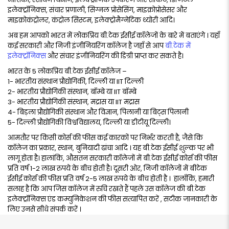
इलेक्ट्रॉनिक्स, संचार प्रणाली, सिग्नल प्रोसेसिंग, माइक्रोप्रोसेसर और
माइक्रोकंट्रोलर, कंट्रोल सिस्टम, इलेक्ट्रोमैग्नेटिक थ्योरी आदि।
अब हम आपको भारत में लोकप्रिय बी.टेक ईसीई कॉलेजों के बारे में बताएंगे । यहाँ
कई सरकारी और निजी इंजीनियरिंग कॉलेज है जहाँ से आप
बी.टेक में
इलेक्ट्रॉनिक्स
और संचार इंजीनियरिंग की डिग्री प्राप्त कर सकते है।
भारत के 5 लोकप्रिय बी.टेक ईसीई कॉलेज –
1- भारतीय संस्थान प्रौद्योगिकी, दिल्ली या IIT दिल्ली
2- भारतीय प्रौद्योगिकी संस्थान, बॉम्बे या IIT बॉम्बे
3- भारतीय प्रौद्योगिकी संस्थान, मद्रास या IIT मद्रास
4- बिड़ला प्रौद्योगिकी संस्थान और विज्ञान, पिलानी या बिट्स पिलानी
5- दिल्ली प्रौद्योगिकी विश्वविद्यालय, दिल्ली या डीटीयू दिल्ली।
आमतौर पर किसी कोर्स की फीस कई कारकों पर निर्भर करती है, जैसे कि
कॉलेज का प्रकार, स्थान, बुनियादी ढांचा आदि । यह बी.टेक ईसीई शुल्क पर भी
लागू होता है। हालांकि, औसतन सरकारी कॉलेजों में बी.टेक ईसीई कोर्स की फीस
प्रति वर्ष 1-2 लाख रुपये के बीच होती है। दूसरी ओर, निजी कॉलेजों में बीटेक
ईसीई कोर्स की फीस प्रति वर्ष 2-5 लाख रुपये के बीच होती है । हालाँकि, हमारी
सलाह है कि आप जिस कॉलेज में रुचि रखते हैं पहले उस कॉलेज की बी.टेक
इलेक्ट्रॉनिक्स एंड कम्युनिकेशन की फीस सत्यापित करें , सटीक जानकारी के
लिए उनसे सीधे संपर्क करें ।